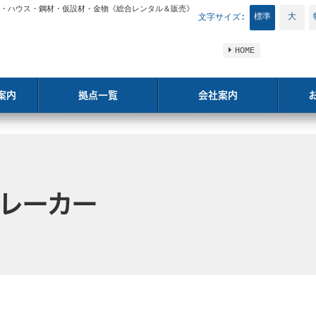
・ハウス・鋼材・仮設材・金物《総合レンタル＆販売》
標準
大
文字サイズ:
HOME
案内
拠点一覧
会社案内
ブレーカー