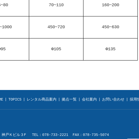
5~80
70~110
160~200
~1000
450~720
450~630
Φ95
Φ105
Φ135
ME
|
TOPICS
|
レンタル商品案内
|
拠点一覧
|
会社案内
|
お問い合わせ
|
採用
Ｋビル３F TEL：078-733-2221 FAX：078-735-5074