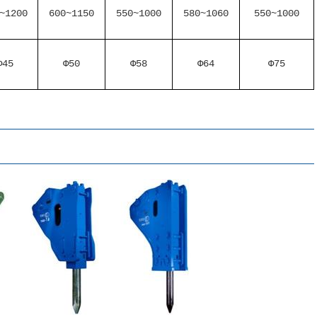
~1200
600~1150
550~1000
580~1060
550~1000
Φ45
Φ50
Φ58
Φ64
Φ75