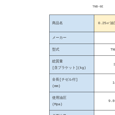
TNB-6E TNB-
商品名
0.25㎥
メーカー
型式
TN
総質量
[含ブラケット](kg)
全長[チゼル付]
1
(mm)
使用油圧
9.8
(Mpa)