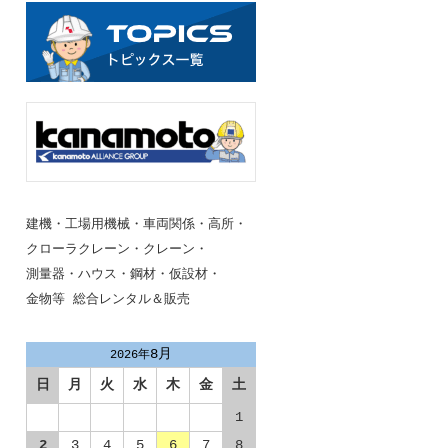
建機・工場用機械・車両関係・高所・
クローラクレーン・クレーン・
測量器・
ハウス・鋼材・仮設材・
金物等
総合レンタル＆販売
8月
2026年
日
月
火
水
木
金
土
1
2
3
4
5
6
7
8