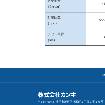
必要油量
4
(ℓ/min)
打撃回数
550
(bpm)
チゼル直径
(mm)
|
HO
株式会社カンキ
〒654-0043 神戸市須磨区外浜町２丁目９番１９号 神戸