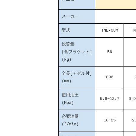
メーカー
型式
TNB-08M
TN
総質量
[含ブラケット]
56
(kg)
全長[チゼル付]
896
(mm)
使用油圧
5.9~12.7
6.9
(Mpa)
必要油量
18~25
2
(ℓ/min)